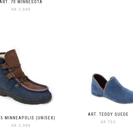
ART. 70 MINNESOTA
KR
2,699
ART. TEDDY SUEDE
65 MINNEAPOLIS (UNISEX)
KR
750
KR
2,099