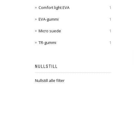
Comfort light EVA
1
EVA-gummi
1
Micro suede
1
TR-gummi
1
NULLSTILL
Nullstill alle filter