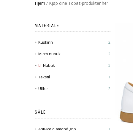
Hjem
/ Kjøp dine Topaz-produkter her
MATERIALE
Kuskinn
2
Micro nubuk
2
Nubuk
5
Tekstil
1
Ullfor
2
SÅLE
Anti-ice diamond grip
1