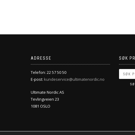
ADRESSE
SØK P
Telefon: 22 57 50 50
E-post:
kundeservice@ultimatenordic.no
SØ
Ultimate Nordic AS
Tevlingveien 23
1081 OSLO