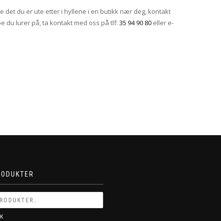
 det du er ute etter i hyllene i en butikk nær deg, kontakt
oe du lurer på, ta kontakt med oss på tlf:
35 94 90 80
eller e-
RODUKTER
K