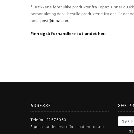
* Butikkene fører ulike produkter fra Topaz. Finner du ikke
personalet og de vil bestille produktene fra oss. Er det n
post:
post@topaz.no
.
Finn også forhandlere i utlandet her.
ADRESSE
SØK P
Telefon: 22 57 50 50
E-post:
kundeservice@ultimatenordic.no
SØ