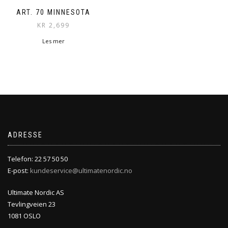
ART. 70 MINNESOTA
KR
2,699
Les mer
ADRESSE
Telefon: 22 57 50 50
E-post:
kundeservice@ultimatenordic.no
Ultimate Nordic AS
Tevlingveien 23
1081 OSLO