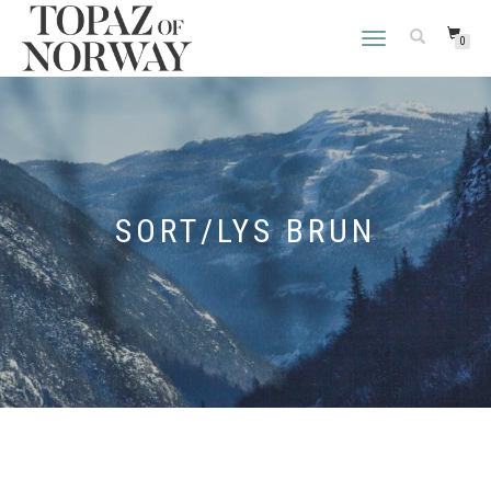
VEKSLE
0
NAVIGASJON
SORT/LYS BRUN