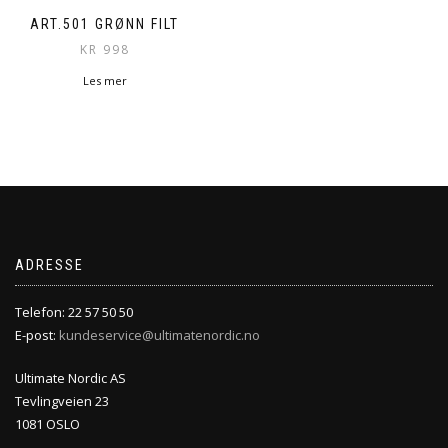
ART.501 GRØNN FILT
KR
998
Les mer
ADRESSE
Telefon: 22 57 50 50
E-post:
kundeservice@ultimatenordic.no
Ultimate Nordic AS
Tevlingveien 23
1081 OSLO