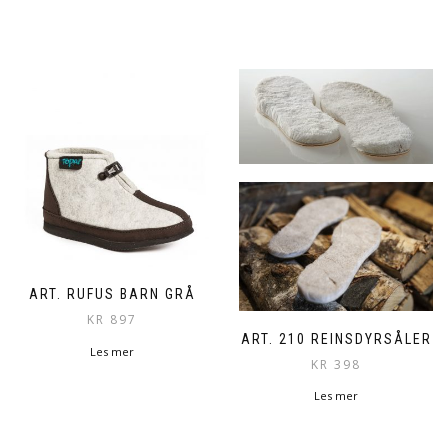
ART. RUFUS BARN GRÅ
KR
897
ART. 210 REINSDYRSÅLER
Les mer
KR
398
Les mer