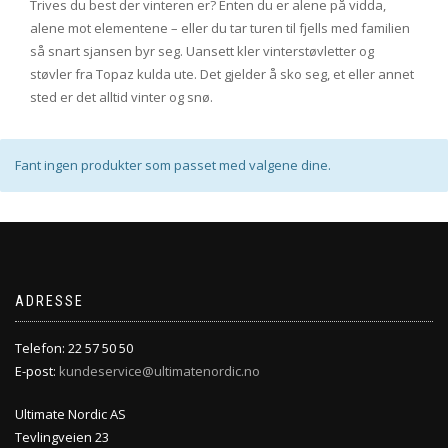
Trives du best der vinteren er? Enten du er alene på vidda,
alene mot elementene – eller du tar turen til fjells med familien
så snart sjansen byr seg. Uansett kler vinterstøvletter og
støvler fra Topaz kulda ute. Det gjelder å sko seg, et eller annet
sted er det alltid vinter og snø.
Fant ingen produkter som passet med valgene dine.
ADRESSE
Telefon: 22 57 50 50
E-post:
kundeservice@ultimatenordic.no
Ultimate Nordic AS
Tevlingveien 23